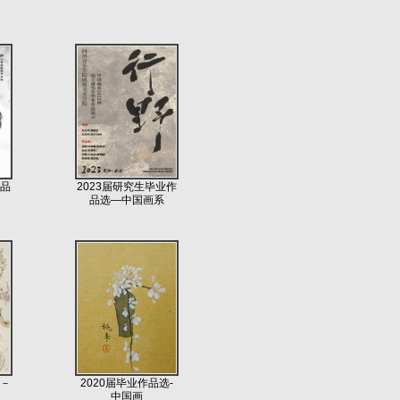
作品
2023届研究生毕业作
品选—中国画系
选－
2020届毕业作品选-
中国画