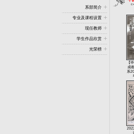
系部简介
专业及课程设置
现任教师
学生作品欣赏
光荣榜
【毕
成
系2
20