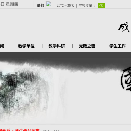
6日 星期四
国画系 > 学生作品欣赏