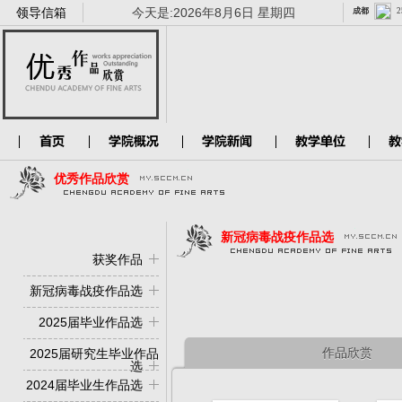
领导信箱
今天是:
2026年8月6日 星期四
优秀作品欣赏
新冠病毒战疫作品选
获奖作品
新冠病毒战疫作品选
2025届毕业作品选
作品欣赏
2025届研究生毕业作品
选
2024届毕业生作品选