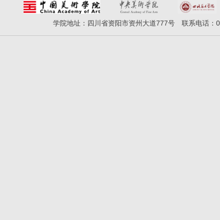
学院地址：四川省资阳市资州大道777号 联系电话：028