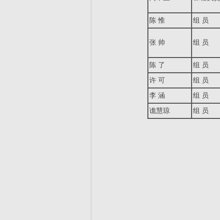
陈 惟
组 员
张 帅
组 员
陈 了
组 员
许 可
组 员
李 涵
组 员
谯慧琼
组 员