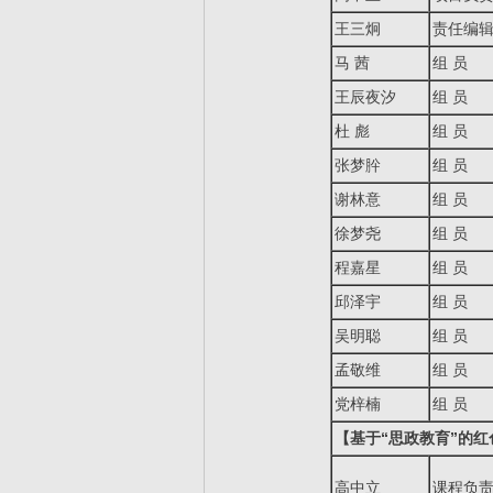
王三炯
责任编
马 茜
组 员
王辰夜汐
组 员
杜 彪
组 员
张梦肸
组 员
谢林意
组 员
徐梦尧
组 员
程嘉星
组 员
邱泽宇
组 员
吴明聪
组 员
孟敬维
组 员
党梓楠
组 员
【
基于“思政教育”的
高中立
课程负