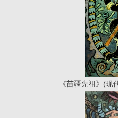
《苗疆先祖》(现