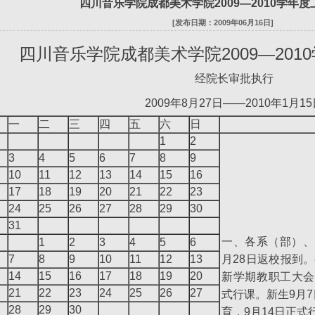
四川音乐学院成都美术学院2009—2010学年
[发布日期：2009年06月16日]
四川音乐学院成都美术学院2009—201
经院长审批执行
2009年8月27日——2010年1月1
一
二
三
四
五
六
日
1
2
3
4
5
6
7
8
9
10
11
12
13
14
15
16
17
18
19
20
21
22
23
24
25
26
27
28
29
30
31
一、各系（部）、各
1
2
3
4
5
6
7
8
9
10
11
12
13
月28日返校报到。
14
15
16
17
18
19
20
新学期教职工大会
21
22
23
24
25
26
27
式行课。新生9月7
28
29
30
育，9月14日正式