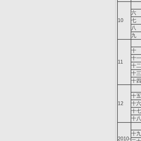
六
10
七
八
九
十
十
11
十
十
十
十
12
十
十
十
十
2010-