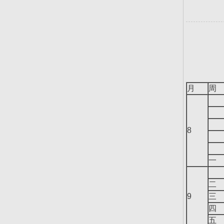
月
周
8
一
二
9
三
四
五