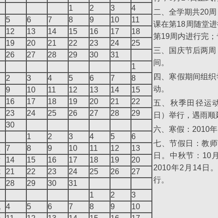
1
2
3
4
二、全学期共20
5
6
7
8
9
10
11
课在第18周随堂
12
13
14
15
16
17
18
第19周内进行完
19
20
21
22
23
24
25
三、国庆节后两周
26
27
28
29
30
31
间。
1
四、寒假期间组织
2
3
4
5
6
7
8
动。
一
9
10
11
12
13
14
15
二
16
17
18
19
20
21
22
五、秋季田径运动
三
23
24
25
26
27
28
29
日）举行，遇雨顺
四
30
六、寒假：2010年
1
2
3
4
5
6
七、节假日：教师节
五
7
8
9
10
11
12
13
日。中秋节：10月
六
14
15
16
17
18
19
20
2010年2月1
七
21
22
23
24
25
26
27
行。
八
28
29
30
31
1
2
3
九
4
5
6
7
8
9
10