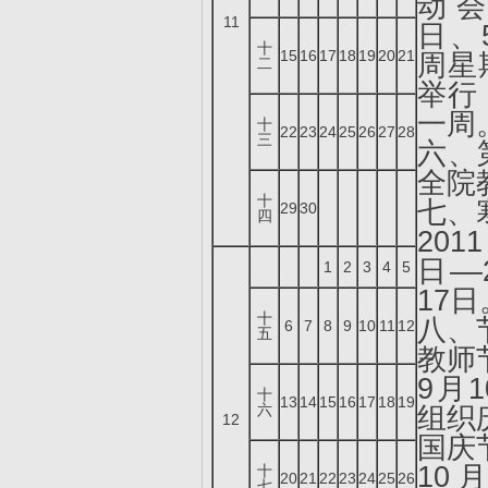
动会
11
日、
十
15
16
17
18
19
20
21
周星
二
举行
一周
十
22
23
24
25
26
27
28
三
六、
全院
十
七、
29
30
四
20
日––
1
2
3
4
5
17日
十
八、
6
7
8
9
10
11
12
五
教师
9月
十
13
14
15
16
17
18
19
六
组织
12
国庆
10
十
20
21
22
23
24
25
26
七