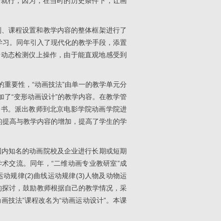
来就行，因为，在当时的历史条件下，让画
划、课程设置和教学内容的整体框架进行了
学习。同年引入了现代化的教学手段，添置
子动态检测仪上操作，由于能直观地感受到
的重要性，“动画技法”由单一的教学单元分
了“变形动画设计”的教学内容。在教学管
图书。派出教师到北京电影学院动画学院进
的提高与教学内容的增加，提高了学生的学
国内知名的动画院校及企业进行长期或短期
术交流。同年，“二维动画专业教研室”成
规律(2)曲线运动规律(3)人物及动物运
法的探讨，鼓励教师根据自己的教学情况，采
画技法”课程改名为“动画运动设计”。本课