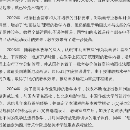
课的内容较少，面较窄，偏重于对中间画的技术要求。目标要求是动起
动起来，就已经是不错的了。
2002年，根据社会需求和人才培养的目标要求，对动画专业教学计
调整，增加了“动画技法”课程的教学内容。但仍偏重于动画技术与技能的
了硬件设备。教师全部运用电子课件授课，同学们的实践课程全部在电
自己动画运动设计的效果，教学效果有了进一步提高。
2003年，随着教学改革的深入，认识到“动画技法”作为动画设计基础
为上、下两部分，增加了课时量，在教学上拓宽了该课程的教学内容，增加
理上实行了学分制管理，并从国外购置了一批考参价值较高的动画技法
修，邀请美国迪斯尼动画设计师Tod到学院授课讲学。由于授课教师水平
习兴趣，取得了很好的教学效果。被动画系确定为重点课程建设。
2004年，为了提高本专业教师的教学水平，我系不断地派出教师到
培训或进修，与国内著名高校，如北京电影学院、中国传媒大学等进行学
立。总结几年来取得的经验，并确定了本课程的基本教学框架：(1)基本运动
动规律(4)特殊运动设计(5)自选题设计。教研室成立后，加强了对教学
用不同的教学法进行教学，并对同学开放教师讲课的电子课件。同年，“动
程被确定为四川音乐学院成都美术学院重点课程建设。