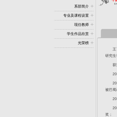
系部简介
专业及课程设置
现任教师
学生作品欣赏
光荣榜
王
研究生
获
2
2
被巴蜀
2
2
奖；